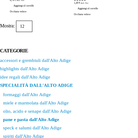
8,78
€
incl. Iva
0
Su 5
1,49
€
incl. Iva
0
Su 5
Aggiungi al carrello
Aggiungi al carrello
Occhiata veloce
Occhiata veloce
Mostra:
CATEGORIE
accessori e grembiuli dall'Alto Adige
highlights dall'Alto Adige
idee regali dall'Alto Adige
SPECIALITÀ DALL'ALTO ADIGE
formaggi dall'Alto Adige
miele e marmolata dall'Alto Adige
olio, acido e senape dall'Alto Adige
pane e pasta dall'Alto Adige
speck e salumi dall'Alto Adige
spiriti dall'Alto Adige