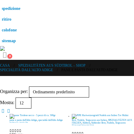
spedizione
ritiro
colofone
sitemap
0
CASA
SPEZIALITÄTEN AUS SÜDTIROL – SHOP
SPECIALITÀ DALL'ALTO ADIGE
PANE E PASTA DALL'ALTO ADIGE
Organizza per:
Mostra:
pane e pasta dall'Alto Adige
,
specialità dall'Alto Adige
Brot, Nudeln, Teigwaren aus Italien
,
SPEZIALITÄTEN AUS
pane Tirolese secco – 5 pezzi di ca. 500gr
ITALIEN
,
Südtirol
,
Südtiroler Brot, Nudeln, Teigwaren
PIPE Hartweizengrieß Nudeln aus Italien Tre Mulini