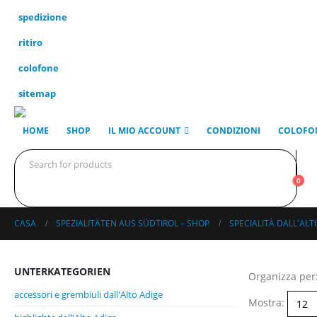
spedizione
ritiro
colofone
sitemap
HOME
SHOP
IL MIO ACCOUNT
CONDIZIONI
COLOFO
0
CASA
SPEZIALITÄTEN AUS SÜDTIROL – SHOP
SPECIALITÀ DALL'ALT
UNTERKATEGORIEN
Organizza per
accessori e grembiuli dall'Alto Adige
Mostra: