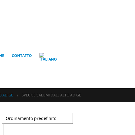
NE
CONTATTO
O ADIGE
SPECK E SALUMI DALL'ALTO ADIGE
: