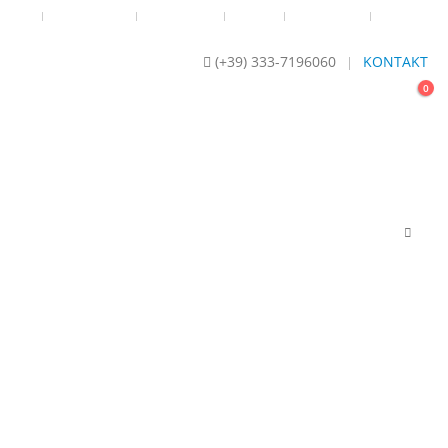
ZIONI
PAGAMENTO
SPEDIZIONE
RITIRO
COLOFONE
SITEMAP
(+39) 333-7196060
KONTAKT
|
0