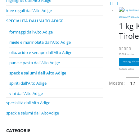
highlights dall'Alto Adige
idee regali dall'Alto Adige
SPECIALITÀ DALL'A
SPECIALITÀ DALL'ALTO ADIGE
1 kg
formaggi dall'Alto Adige
Tirole
miele e marmolata dall'Alto Adige
olio, acido e senape dall'Alto Adige
0
Su 5
15,00
€
incl. Iva
pane e pasta dall'Alto Adige
Aggiungi al carr
Occhiata veloce
speck e salumi dall'Alto Adige
Mostra:
spiriti dall'Alto Adige
vini dall'Alto Adige
specialità dall'Alto Adige
speck e salumi dall'AltoAdige
CATEGORIE