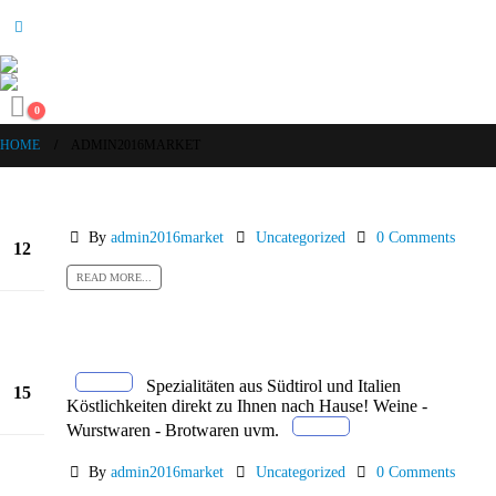
0
HOME
ADMIN2016MARKET
By
admin2016market
Uncategorized
0 Comments
12
Feb.
READ MORE...
Spezialitäten aus Südtirol und Italien
15
Köstlichkeiten direkt zu Ihnen nach Hause! Weine -
Dez.
Wurstwaren - Brotwaren uvm.
By
admin2016market
Uncategorized
0 Comments