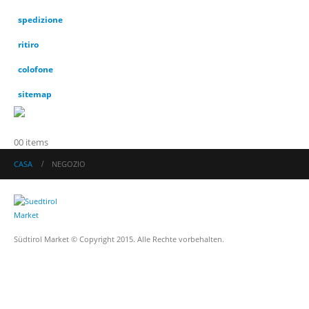
spedizione
ritiro
colofone
sitemap
0
0 items
CASA
NEGOZIO
Südtirol Market © Copyright 2015. Alle Rechte vorbehalten.