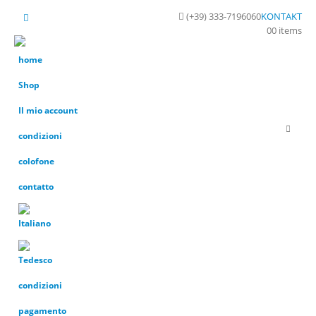
(+39) 333-7196060
KONTAKT
0
0 items
home
Shop
Il mio account
condizioni
colofone
contatto
condizioni
pagamento