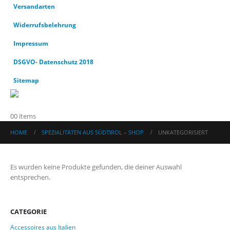
Versandarten
Widerrufsbelehrung
Impressum
DSGVO- Datenschutz 2018
Sitemap
0
0 items
HOME
SPEZIALITÄTEN AUS SÜDTIROL – SHOP
UNKATEGORISIERT
Es wurden keine Produkte gefunden, die deiner Auswahl
entsprechen.
CATEGORIE
Accessoires aus Italien