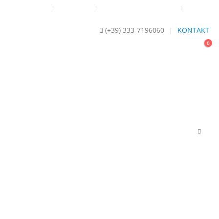
RRUFSBELEHRUNG
IMPRESSUM
DSGVO- DATENSCHUTZ 2018
SITEMAP
(+39) 333-7196060
KONTAKT
|
0