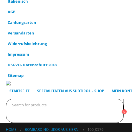
AGB
Zahlungsarten
Versandarten
Widerrufsbelehrung
Impressum
DSGVO- Datenschutz 2018
Sitemap
STARTSEITE
SPEZIALITÄTEN AUS SÜDTIROL – SHOP
MEIN KON
0
HOME
BOMBARDINO. LIKÖR AUS EIERN.
100_0579