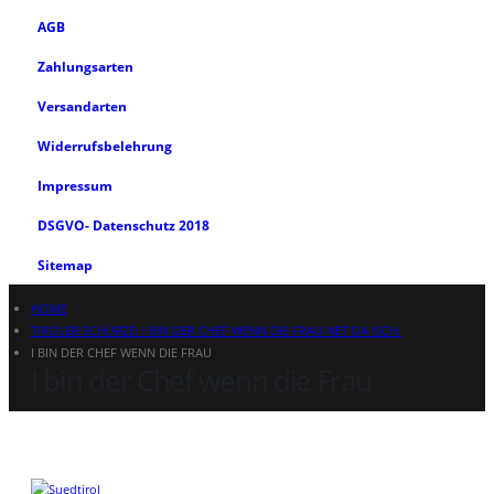
AGB
Zahlungsarten
Versandarten
Widerrufsbelehrung
Impressum
DSGVO- Datenschutz 2018
Sitemap
HOME
TIROLER SCHÜRZE: I BIN DER CHEF WENN DIE FRAU NET DA ISCH.
I BIN DER CHEF WENN DIE FRAU
I bin der Chef wenn die Frau