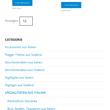
In den Warenkorb
In den Warenkorb
Quick View
Quick View
Anzeigen:
CATEGORIE
Accessoires aus Italien
Flagge / Fahne aus Südtirol
Geschenksideen aus Italien
Geschenksideen aus Südtirol
Highlights aus Italien
Highligts aus Südtirol
SPEZIALITÄTEN AUS ITALIEN
Alkoholfreie Getränke
Brot, Nudeln, Teigwaren aus Italien