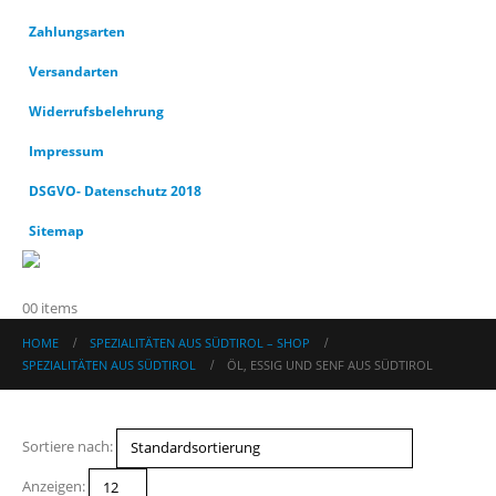
Zahlungsarten
Versandarten
Widerrufsbelehrung
Impressum
DSGVO- Datenschutz 2018
Sitemap
0
0 items
HOME
SPEZIALITÄTEN AUS SÜDTIROL – SHOP
SPEZIALITÄTEN AUS SÜDTIROL
ÖL, ESSIG UND SENF AUS SÜDTIROL
Sortiere nach:
Anzeigen: