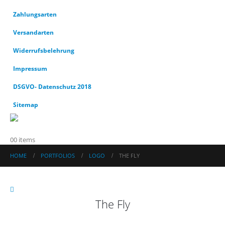
Zahlungsarten
Versandarten
Widerrufsbelehrung
Impressum
DSGVO- Datenschutz 2018
Sitemap
0
0 items
HOME
PORTFOLIOS
LOGO
THE FLY
The Fly