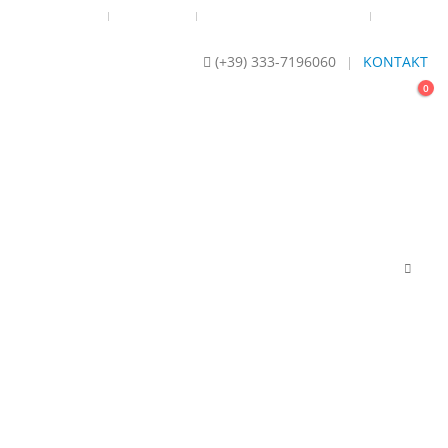
RRUFSBELEHRUNG
IMPRESSUM
DSGVO- DATENSCHUTZ 2018
SITEMAP
(+39) 333-7196060
KONTAKT
|
0