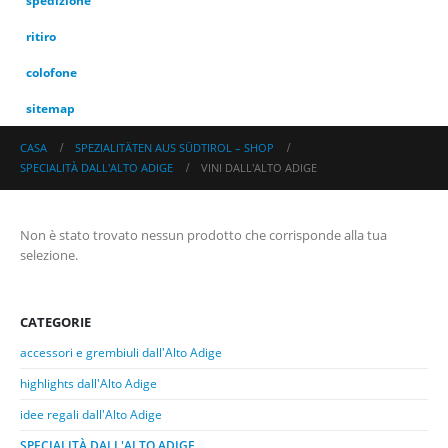
spedizione
ritiro
colofone
sitemap
CASA
SPEZIALITÄTEN AUS SÜDTIROL – SHOP
SPECIALITÀ DALL'ALTO ADIGE
VINI DALL'ALTO ADIGE
Non è stato trovato nessun prodotto che corrisponde alla tua
selezione.
CATEGORIE
accessori e grembiuli dall'Alto Adige
highlights dall'Alto Adige
idee regali dall'Alto Adige
SPECIALITÀ DALL'ALTO ADIGE