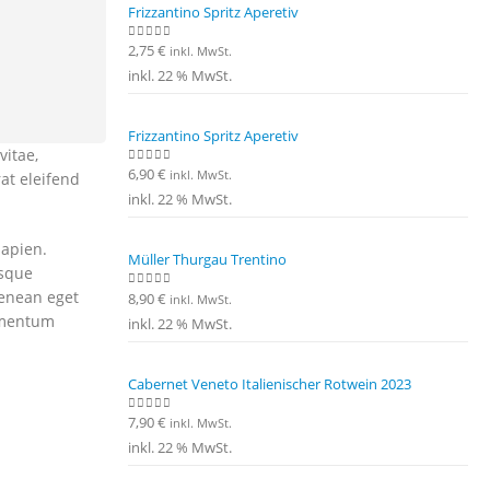
Frizzantino Spritz Aperetiv
2,75
€
0
out of 5
inkl. MwSt.
inkl. 22 % MwSt.
Frizzantino Spritz Aperetiv
vitae,
6,90
€
0
out of 5
inkl. MwSt.
at eleifend
inkl. 22 % MwSt.
sapien.
Müller Thurgau Trentino
esque
Aenean eget
8,90
€
0
out of 5
inkl. MwSt.
dimentum
inkl. 22 % MwSt.
Cabernet Veneto Italienischer Rotwein 2023
7,90
€
0
out of 5
inkl. MwSt.
inkl. 22 % MwSt.