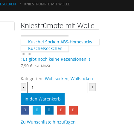
LSOCKEN
KNIESTRÜMPFE MIT WOLLE
Kniestrümpfe mit Wolle
Kuschel Socken ABS-Homesocks
Kuschelsöckchen
( Es gibt noch keine Rezensionen. )
0
out of 5
7,90
€
inkl. MwSt.
Kategorien:
Woll socken
,
Wollsocken
-
+
In den Warenkorb
Zu Wunschliste hinzufügen