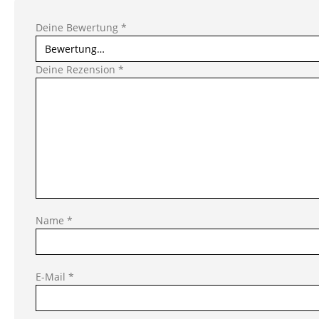
Deine Bewertung
*
Deine Rezension
*
Name
*
E-Mail
*