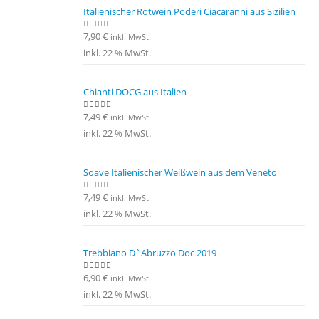
Italienischer Rotwein Poderi Ciacaranni aus Sizilien
7,90
€
0
out of 5
inkl. MwSt.
inkl. 22 % MwSt.
Chianti DOCG aus Italien
7,49
€
0
out of 5
inkl. MwSt.
inkl. 22 % MwSt.
Soave Italienischer Weißwein aus dem Veneto
7,49
€
0
out of 5
inkl. MwSt.
inkl. 22 % MwSt.
Trebbiano D`Abruzzo Doc 2019
6,90
€
0
out of 5
inkl. MwSt.
inkl. 22 % MwSt.