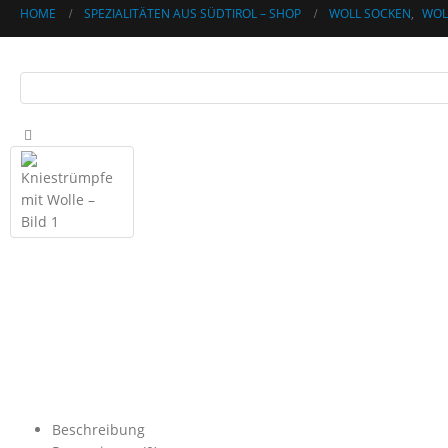
HOME
SPEZIALITÄTEN AUS SÜDTIROL – SHOP
WOLL SOCKEN
,
WOL
Beschreibung