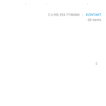
RRUFSBELEHRUNG
IMPRESSUM
DSGVO- DATENSCHUTZ 2018
SITEMAP
(+39) 333-7196060
KONTAKT
|
0
0 items