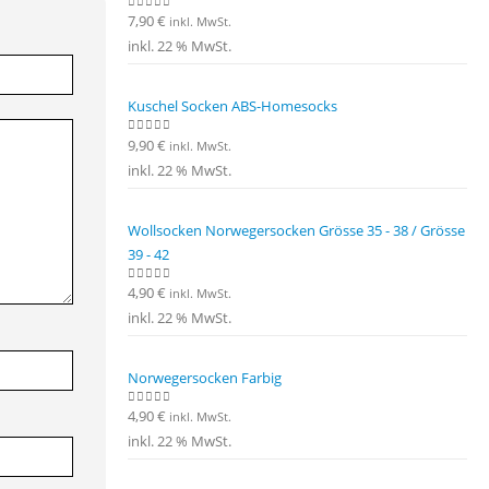
7,90
€
0
out of 5
inkl. MwSt.
inkl. 22 % MwSt.
Kuschel Socken ABS-Homesocks
9,90
€
0
out of 5
inkl. MwSt.
inkl. 22 % MwSt.
Wollsocken Norwegersocken Grösse 35 - 38 / Grösse
39 - 42
4,90
€
0
out of 5
inkl. MwSt.
inkl. 22 % MwSt.
Norwegersocken Farbig
4,90
€
0
out of 5
inkl. MwSt.
inkl. 22 % MwSt.