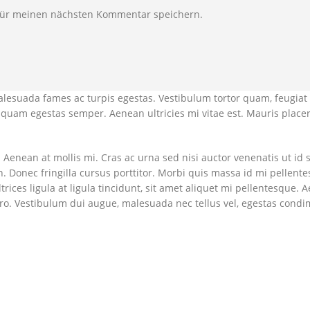
für meinen nächsten Kommentar speichern.
alesuada fames ac turpis egestas. Vestibulum tortor quam, feugiat 
et quam egestas semper. Aenean ultricies mi vitae est. Mauris placer
Aenean at mollis mi. Cras ac urna sed nisi auctor venenatis ut id 
 Donec fringilla cursus porttitor. Morbi quis massa id mi pellent
rices ligula at ligula tincidunt, sit amet aliquet mi pellentesque. 
ero. Vestibulum dui augue, malesuada nec tellus vel, egestas con