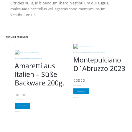
ultricies nulla, id bibendum libero. Vestibulum dui augue,
malesuada nec tellus vel, egestas condimentum ipsum.
Vestibulum ut.
ÄHNLICHE PRODUKTE
Hot
Highlights aus Italien
,
SPEZIALITÄTEN AUS ITALIEN
,
Weine aus Italien
Montepulciano
SPEZIALITÄTEN AUS ITALIEN
,
Südtirol
,
Süsswaren aus Italien
Amaretti aus
D`Abruzzo 2023
Italien – Süße
Backware 200g.
0
out of 5
7,90
€
inkl. MwSt.
In den Warenkorb
Quick View
0
out of 5
2,99
€
inkl. MwSt.
In den Warenkorb
Quick View