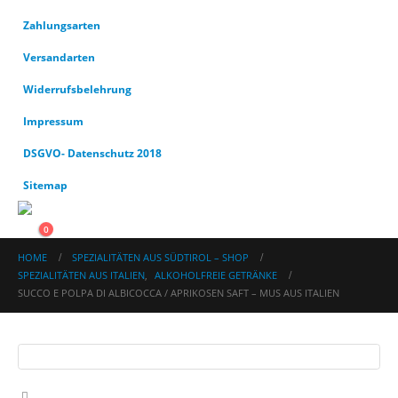
Zahlungsarten
Versandarten
Widerrufsbelehrung
Impressum
DSGVO- Datenschutz 2018
Sitemap
0
HOME
SPEZIALITÄTEN AUS SÜDTIROL – SHOP
SPEZIALITÄTEN AUS ITALIEN
,
ALKOHOLFREIE GETRÄNKE
SUCCO E POLPA DI ALBICOCCA / APRIKOSEN SAFT – MUS AUS ITALIEN