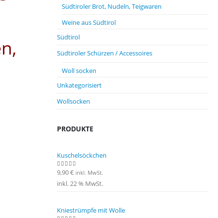
Südtiroler Brot, Nudeln, Teigwaren
Weine aus Südtirol
Südtirol
en,
Südtiroler Schürzen / Accessoires
Woll socken
Unkategorisiert
Wollsocken
PRODUKTE
Kuschelsöckchen
9,90
€
0
out of 5
inkl. MwSt.
inkl. 22 % MwSt.
Kniestrümpfe mit Wolle