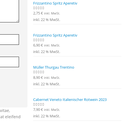
Frizzantino Spritz Aperetiv
2,75
€
0
out of 5
inkl. MwSt.
inkl. 22 % MwSt.
Frizzantino Spritz Aperetiv
6,90
€
0
out of 5
inkl. MwSt.
inkl. 22 % MwSt.
Müller Thurgau Trentino
8,90
€
0
out of 5
inkl. MwSt.
inkl. 22 % MwSt.
Cabernet Veneto Italienischer Rotwein 2023
7,90
€
0
out of 5
inkl. MwSt.
vitae,
inkl. 22 % MwSt.
at eleifend