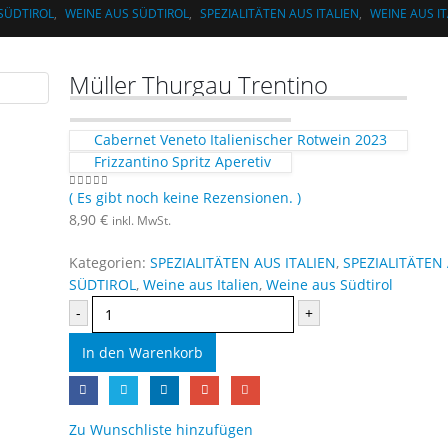
 SÜDTIROL
,
WEINE AUS SÜDTIROL
,
SPEZIALITÄTEN AUS ITALIEN
,
WEINE AUS IT
Müller Thurgau Trentino
Cabernet Veneto Italienischer Rotwein 2023
Frizzantino Spritz Aperetiv
( Es gibt noch keine Rezensionen. )
0
out of 5
8,90
€
inkl. MwSt.
Kategorien:
SPEZIALITÄTEN AUS ITALIEN
,
SPEZIALITÄTEN
SÜDTIROL
,
Weine aus Italien
,
Weine aus Südtirol
-
+
In den Warenkorb
Zu Wunschliste hinzufügen