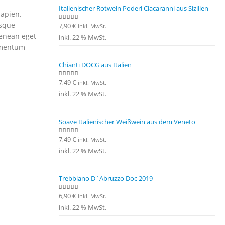
Italienischer Rotwein Poderi Ciacaranni aus Sizilien
sapien.
esque
7,90
€
0
out of 5
inkl. MwSt.
Aenean eget
inkl. 22 % MwSt.
dimentum
Chianti DOCG aus Italien
7,49
€
0
out of 5
inkl. MwSt.
inkl. 22 % MwSt.
Soave Italienischer Weißwein aus dem Veneto
7,49
€
0
out of 5
inkl. MwSt.
inkl. 22 % MwSt.
Trebbiano D`Abruzzo Doc 2019
6,90
€
0
out of 5
inkl. MwSt.
inkl. 22 % MwSt.