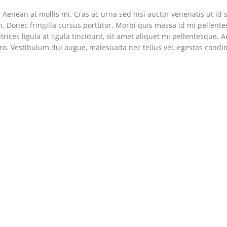
Aenean at mollis mi. Cras ac urna sed nisi auctor venenatis ut id 
 Donec fringilla cursus porttitor. Morbi quis massa id mi pellent
rices ligula at ligula tincidunt, sit amet aliquet mi pellentesque. 
ero. Vestibulum dui augue, malesuada nec tellus vel, egestas con