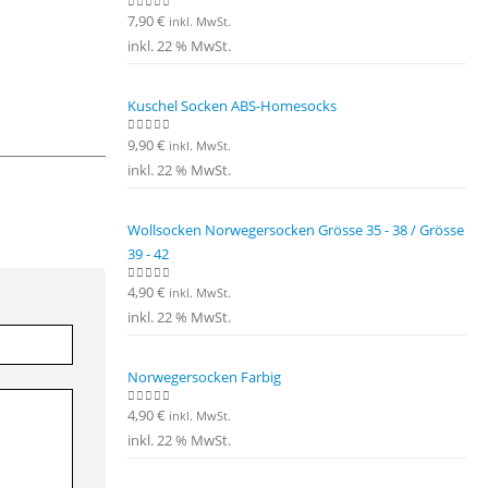
7,90
€
0
out of 5
inkl. MwSt.
inkl. 22 % MwSt.
Kuschel Socken ABS-Homesocks
9,90
€
0
out of 5
inkl. MwSt.
inkl. 22 % MwSt.
Wollsocken Norwegersocken Grösse 35 - 38 / Grösse
39 - 42
4,90
€
0
out of 5
inkl. MwSt.
inkl. 22 % MwSt.
Norwegersocken Farbig
4,90
€
0
out of 5
inkl. MwSt.
inkl. 22 % MwSt.