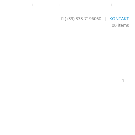
RRUFSBELEHRUNG
IMPRESSUM
DSGVO- DATENSCHUTZ 2018
SITEMAP
(+39) 333-7196060
KONTAKT
|
0
0 items