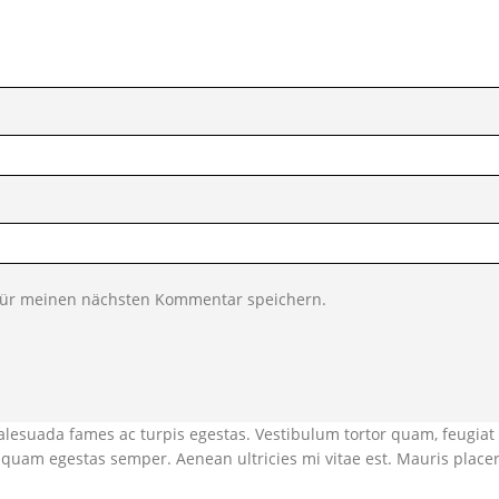
für meinen nächsten Kommentar speichern.
alesuada fames ac turpis egestas. Vestibulum tortor quam, feugiat 
et quam egestas semper. Aenean ultricies mi vitae est. Mauris placer