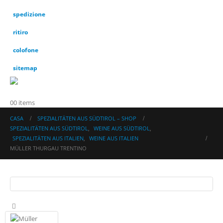
spedizione
ritiro
colofone
sitemap
0
0 items
CASA
SPEZIALITÄTEN AUS SÜDTIROL – SHOP
SPEZIALITÄTEN AUS SÜDTIROL
,
WEINE AUS SÜDTIROL
,
SPEZIALITÄTEN AUS ITALIEN
,
WEINE AUS ITALIEN
MÜLLER THURGAU TRENTINO