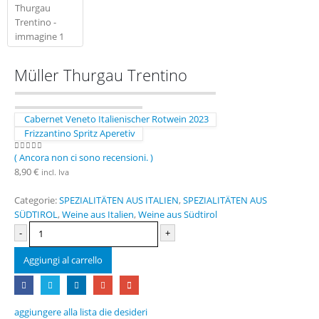
Müller Thurgau Trentino
Cabernet Veneto Italienischer Rotwein 2023
Frizzantino Spritz Aperetiv
( Ancora non ci sono recensioni. )
0
Di 5
8,90
€
incl. Iva
Categorie:
SPEZIALITÄTEN AUS ITALIEN
,
SPEZIALITÄTEN AUS
SÜDTIROL
,
Weine aus Italien
,
Weine aus Südtirol
-
+
Aggiungi al carrello
aggiungere alla lista die desideri