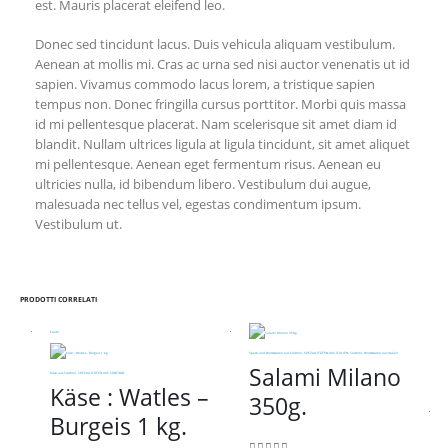
est. Mauris placerat eleifend leo.
Donec sed tincidunt lacus. Duis vehicula aliquam vestibulum.
Aenean at mollis mi. Cras ac urna sed nisi auctor venenatis ut id
sapien. Vivamus commodo lacus lorem, a tristique sapien
tempus non. Donec fringilla cursus porttitor. Morbi quis massa
id mi pellentesque placerat. Nam scelerisque sit amet diam id
blandit. Nullam ultrices ligula at ligula tincidunt, sit amet aliquet
mi pellentesque. Aenean eget fermentum risus. Aenean eu
ultricies nulla, id bibendum libero. Vestibulum dui augue,
malesuada nec tellus vel, egestas condimentum ipsum.
Vestibulum ut.
PRODOTTI CORRELATI
Caldo
Speck und Wurstwaren aus Südtirol
,
SPEZIALITÄTEN AUS ITALIEN
,
Südtirol
,
Wurstwaren aus Italien
Salami Milano
Käse aus Südtirol
,
SPEZIALITÄTEN AUS SÜDTIROL
Käse : Watles –
350g.
Burgeis 1 kg.