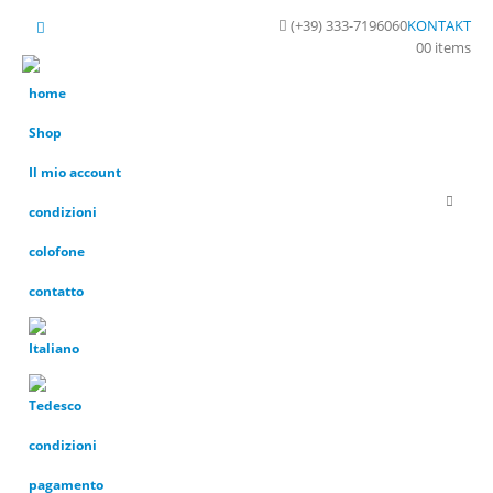
(+39) 333-7196060
KONTAKT
0
0 items
home
Shop
Il mio account
condizioni
colofone
contatto
condizioni
pagamento