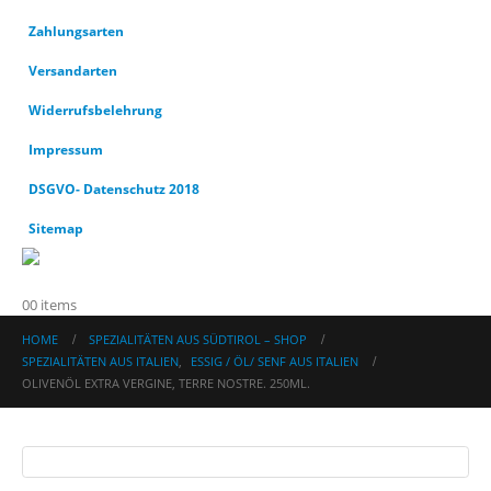
Zahlungsarten
Versandarten
Widerrufsbelehrung
Impressum
DSGVO- Datenschutz 2018
Sitemap
0
0 items
HOME
SPEZIALITÄTEN AUS SÜDTIROL – SHOP
SPEZIALITÄTEN AUS ITALIEN
,
ESSIG / ÖL/ SENF AUS ITALIEN
OLIVENÖL EXTRA VERGINE, TERRE NOSTRE. 250ML.