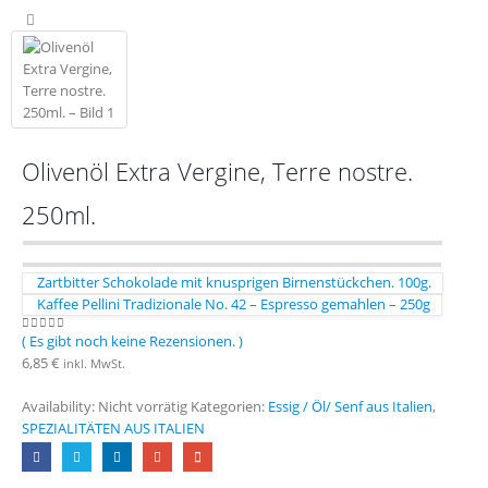
Olivenöl Extra Vergine, Terre nostre.
250ml.
Zartbitter Schokolade mit knusprigen Birnenstückchen. 100g.
Kaffee Pellini Tradizionale No. 42 – Espresso gemahlen – 250g
( Es gibt noch keine Rezensionen. )
0
out of 5
6,85
€
inkl. MwSt.
Availability:
Nicht vorrätig
Kategorien:
Essig / Öl/ Senf aus Italien
,
SPEZIALITÄTEN AUS ITALIEN