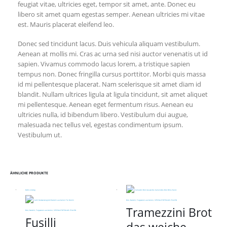
feugiat vitae, ultricies eget, tempor sit amet, ante. Donec eu
libero sit amet quam egestas semper. Aenean ultricies mi vitae
est. Mauris placerat eleifend leo.
Donec sed tincidunt lacus. Duis vehicula aliquam vestibulum.
Aenean at mollis mi. Cras ac urna sed nisi auctor venenatis ut id
sapien. Vivamus commodo lacus lorem, a tristique sapien
tempus non. Donec fringilla cursus porttitor. Morbi quis massa
id mi pellentesque placerat. Nam scelerisque sit amet diam id
blandit. Nullam ultrices ligula at ligula tincidunt, sit amet aliquet
mi pellentesque. Aenean eget fermentum risus. Aenean eu
ultricies nulla, id bibendum libero. Vestibulum dui augue,
malesuada nec tellus vel, egestas condimentum ipsum.
Vestibulum ut.
ÄHNLICHE PRODUKTE
Nicht vorrätig
Brot, Nudeln, Teigwaren aus Italien
,
SPEZIALITÄTEN AUS ITALIEN
Tramezzini Brot
Brot, Nudeln, Teigwaren aus Italien
,
SPEZIALITÄTEN AUS ITALIEN
Fusilli
das weiche