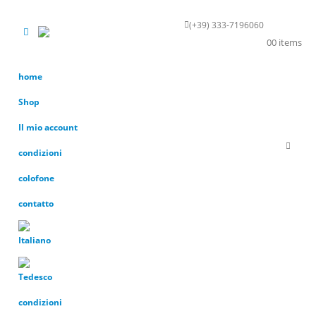
(+39) 333-7196060
KONTAKT
0
0 items
home
Shop
Il mio account
condizioni
colofone
contatto
condizioni