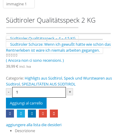
Südtiroler Qualitätsspeck 2 KG
Südtiroler Qualitätsspeck – 4 – 4,5 KG
Südtiroler Schürze: Wenn ich gewußt hätte wie schön das
Rentnerleben ist wäre ich niemals arbeiten gegangen.
( Ancora non ci sono recensioni. )
0
Di 5
39,99
€
incl. Iva
Categorie:
Highligts aus Südtirol
,
Speck und Wurstwaren aus
Südtirol
,
SPEZIALITÄTEN AUS SÜDTIROL
-
+
Aggiungi al carrello
aggiungere alla lista die desideri
Descrizione