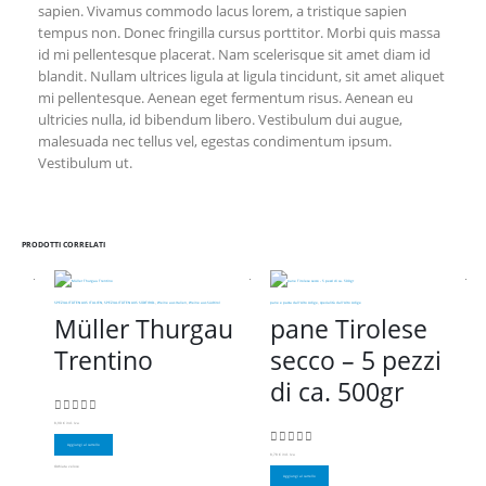
sapien. Vivamus commodo lacus lorem, a tristique sapien
tempus non. Donec fringilla cursus porttitor. Morbi quis massa
id mi pellentesque placerat. Nam scelerisque sit amet diam id
blandit. Nullam ultrices ligula at ligula tincidunt, sit amet aliquet
mi pellentesque. Aenean eget fermentum risus. Aenean eu
ultricies nulla, id bibendum libero. Vestibulum dui augue,
malesuada nec tellus vel, egestas condimentum ipsum.
Vestibulum ut.
PRODOTTI CORRELATI
SPEZIALITÄTEN AUS ITALIEN
,
SPEZIALITÄTEN AUS SÜDTIROL
,
Weine aus Italien
,
Weine aus Südtirol
pane e pasta dall'Alto Adige
,
specialità dall'Alto Adige
Müller Thurgau
pane Tirolese
Trentino
secco – 5 pezzi
di ca. 500gr
0
Su 5
8,90
€
incl. Iva
Aggiungi al carrello
0
Su 5
8,78
€
incl. Iva
Occhiata veloce
Aggiungi al carrello