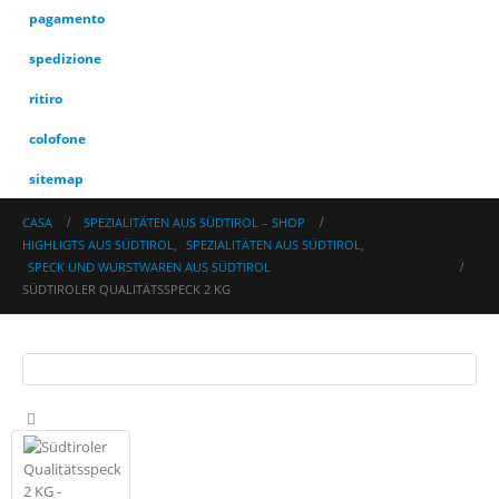
pagamento
spedizione
ritiro
colofone
sitemap
CASA
SPEZIALITÄTEN AUS SÜDTIROL – SHOP
HIGHLIGTS AUS SÜDTIROL
,
SPEZIALITÄTEN AUS SÜDTIROL
,
SPECK UND WURSTWAREN AUS SÜDTIROL
SÜDTIROLER QUALITÄTSSPECK 2 KG