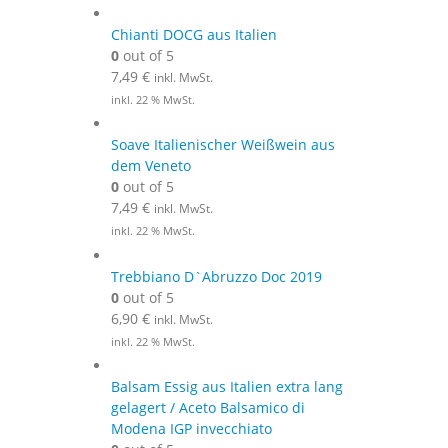
Chianti DOCG aus Italien
0
out of 5
7,49
€
inkl. MwSt.
inkl. 22 % MwSt.
Soave Italienischer Weißwein aus
dem Veneto
0
out of 5
7,49
€
inkl. MwSt.
inkl. 22 % MwSt.
Trebbiano D`Abruzzo Doc 2019
0
out of 5
6,90
€
inkl. MwSt.
inkl. 22 % MwSt.
Balsam Essig aus Italien extra lang
gelagert / Aceto Balsamico di
Modena IGP invecchiato