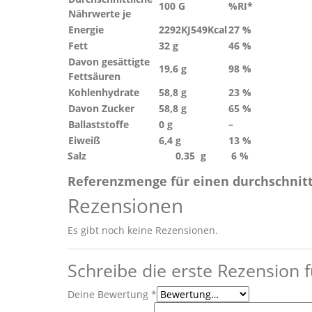
100 G
%RI*
Nährwerte je
Energie
2292KJ
549Kcal
27 %
Fett
32 g
46 %
Davon gesättigte
19,6 g
98 %
Fettsäuren
Kohlenhydrate
58,8 g
23 %
Davon Zucker
58,8 g
65 %
Ballaststoffe
0 g
–
Eiweiß
6,4 g
13 %
Salz 0,35 g 6 %
Referenzmenge für einen durchschni
Rezensionen
Es gibt noch keine Rezensionen.
Schreibe die erste Rezension 
Deine Bewertung
*