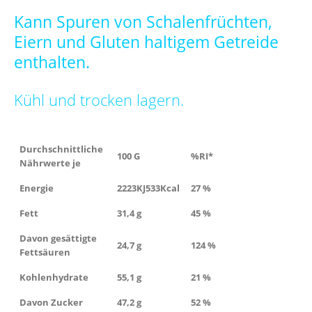
Kann Spuren von Schalenfrüchten,
Eiern und Gluten haltigem Getreide
enthalten.
Kühl und trocken lagern.
Durchschnittliche
100 G
%RI*
Nährwerte je
Energie
2223KJ
533Kcal
27 %
Fett
31,4 g
45 %
Davon gesättigte
24,7 g
124 %
Fettsäuren
Kohlenhydrate
55,1 g
21 %
Davon Zucker
47,2 g
52 %