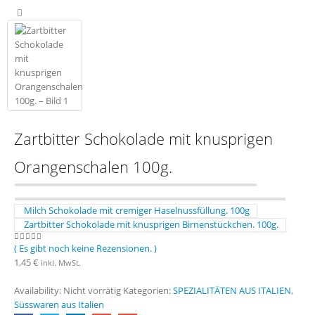
Zartbitter Schokolade mit knusprigen
Orangenschalen 100g.
Milch Schokolade mit cremiger Haselnussfüllung. 100g
Zartbitter Schokolade mit knusprigen Birnenstückchen. 100g.
( Es gibt noch keine Rezensionen. )
0
out of 5
1,45
€
inkl. MwSt.
Availability:
Nicht vorrätig
Kategorien:
SPEZIALITÄTEN AUS ITALIEN
,
Süsswaren aus Italien