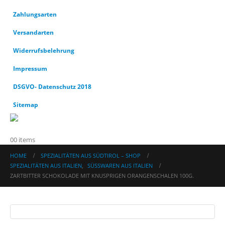
Zahlungsarten
Versandarten
Widerrufsbelehrung
Impressum
DSGVO- Datenschutz 2018
Sitemap
0
0 items
HOME
SPEZIALITÄTEN AUS SÜDTIROL – SHOP
SPEZIALITÄTEN AUS ITALIEN
,
SÜSSWAREN AUS ITALIEN
ZARTBITTER SCHOKOLADE MIT KNUSPRIGEN ORANGENSCHALEN 100G.