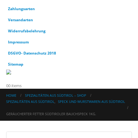
Zahlungsarten
Versandarten
Widerrufsbelehrung
Impressum
DSGVO- Datenschutz 2018
Sitemap
0
0 items
HOME
SPEZIALITÄTEN AUS SÜDTIROL – SHOP
SPEZIALITÄTEN AUS SÜDTIROL
,
SPECK UND WURSTWAREN AUS SÜDTIROL
GERÄUCHERTER FETTER SÜDTIROLER BAUCHSPECK 1KG.