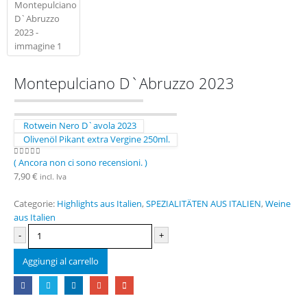
Montepulciano D`Abruzzo 2023
Rotwein Nero D`avola 2023
Olivenöl Pikant extra Vergine 250ml.
( Ancora non ci sono recensioni. )
0
Di 5
7,90
€
incl. Iva
Categorie:
Highlights aus Italien
,
SPEZIALITÄTEN AUS ITALIEN
,
Weine
aus Italien
-
+
Aggiungi al carrello