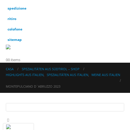
spedizione
ritiro
colofone
sitemap
0
0 items
CASA
SPEZIALITÄTEN AUS SÜDTIROL – SHOP
HIGHLIGHTS AUS ITALIEN
,
SPEZIALITÄTEN AUS ITALIEN
,
WEINE AUS ITALIEN
MONTEPULCIANO D`ABRUZZO 2023