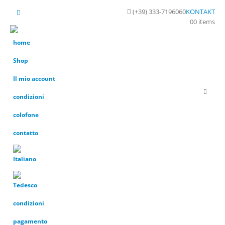
(+39) 333-7196060
KONTAKT
0
0 items
home
Shop
Il mio account
condizioni
colofone
contatto
condizioni
pagamento