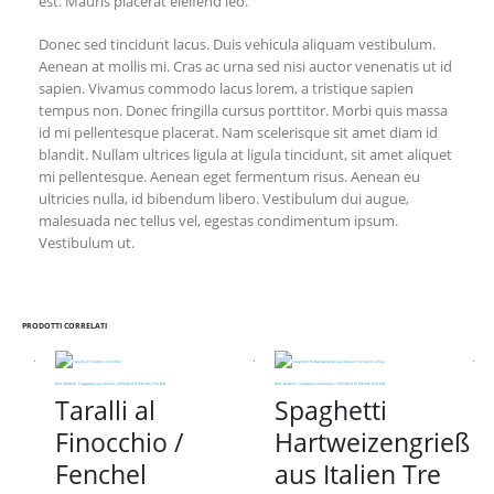
est. Mauris placerat eleifend leo.
Donec sed tincidunt lacus. Duis vehicula aliquam vestibulum.
Aenean at mollis mi. Cras ac urna sed nisi auctor venenatis ut id
sapien. Vivamus commodo lacus lorem, a tristique sapien
tempus non. Donec fringilla cursus porttitor. Morbi quis massa
id mi pellentesque placerat. Nam scelerisque sit amet diam id
blandit. Nullam ultrices ligula at ligula tincidunt, sit amet aliquet
mi pellentesque. Aenean eget fermentum risus. Aenean eu
ultricies nulla, id bibendum libero. Vestibulum dui augue,
malesuada nec tellus vel, egestas condimentum ipsum.
Vestibulum ut.
PRODOTTI CORRELATI
Brot, Nudeln, Teigwaren aus Italien
,
SPEZIALITÄTEN AUS ITALIEN
Brot, Nudeln, Teigwaren aus Italien
,
SPEZIALITÄTEN AUS ITALIEN
Taralli al
Spaghetti
Finocchio /
Hartweizengrieß
Fenchel
aus Italien Tre