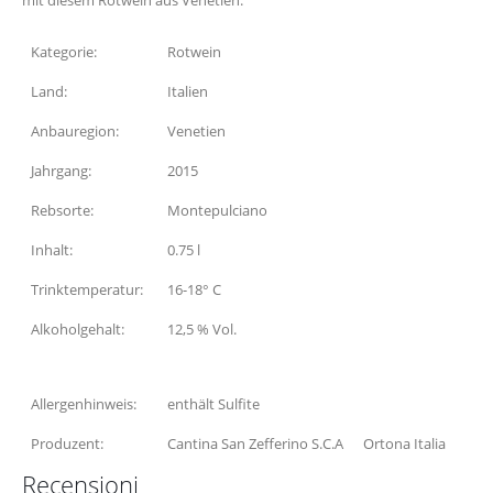
mit diesem Rotwein aus Venetien.
Kategorie:
Rotwein
Land:
Italien
Anbauregion:
Venetien
Jahrgang:
2015
Rebsorte:
Montepulciano
Inhalt:
0.75 l
Trinktemperatur:
16-18° C
Alkoholgehalt:
12,5 % Vol.
Allergenhinweis:
enthält Sulfite
Produzent:
Cantina San Zefferino S.C.A Ortona Italia
Recensioni