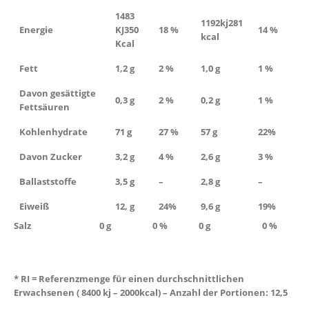
1483
1192kj
281
Energie
KJ
350
18 %
14 %
kcal
Kcal
Fett
1,2 g
2 %
1,0 g
1 %
Davon gesättigte
0,3 g
2 %
0,2 g
1 %
Fettsäuren
Kohlenhydrate
71 g
27 %
57 g
22%
Davon Zucker
3,2 g
4 %
2,6 g
3 %
Ballaststoffe
3,5 g
–
2,8 g
–
Eiweiß
12, g
24%
9,6 g
19%
Salz 0 g 0 % 0 g 0 %
* RI = Referenzmenge für einen durchschnittlichen
Erwachsenen ( 8400 kj – 2000kcal) – Anzahl der Portionen: 12,5