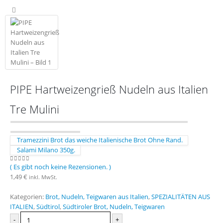
PIPE Hartweizengrieß Nudeln aus Italien
Tre Mulini
Tramezzini Brot das weiche Italienische Brot Ohne Rand.
Salami Milano 350g.
( Es gibt noch keine Rezensionen. )
0
out of 5
1,49
€
inkl. MwSt.
Kategorien:
Brot, Nudeln, Teigwaren aus Italien
,
SPEZIALITÄTEN AUS
ITALIEN
,
Südtirol
,
Südtiroler Brot, Nudeln, Teigwaren
-
+