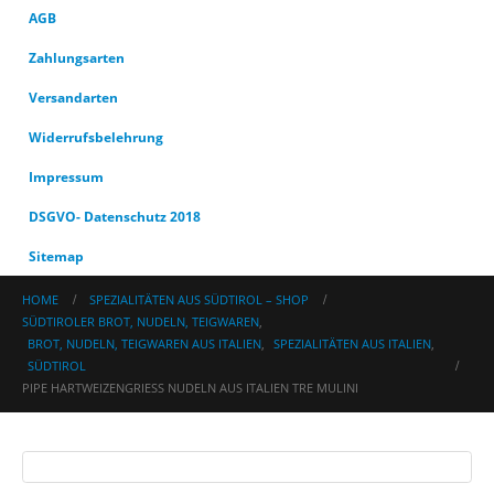
AGB
Zahlungsarten
Versandarten
Widerrufsbelehrung
Impressum
DSGVO- Datenschutz 2018
Sitemap
HOME
SPEZIALITÄTEN AUS SÜDTIROL – SHOP
SÜDTIROLER BROT, NUDELN, TEIGWAREN
,
BROT, NUDELN, TEIGWAREN AUS ITALIEN
,
SPEZIALITÄTEN AUS ITALIEN
,
SÜDTIROL
PIPE HARTWEIZENGRIESS NUDELN AUS ITALIEN TRE MULINI